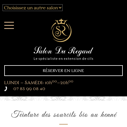
Demie pose de cils
Adriana
–
70€
Ilona
Cil à cil
–
99€
Choisissez votre date
Maryna
Cil à cil 2D
–
110€
Ruslana
Volume russe 3D
–
130€
Esthéticienne
Yana
Volume russe 4D-6D
–
160€
Volume russe 7D-12D
–
200€
choix de services
Dépose des cils
–
30€
Cil a cil
–
70€
Cil a cil 2D
–
75€
RÉSERVER EN LIGNE
Volume russe 3D
–
90€
00
00
LUNDI – SAMEDI: 10h
–20h
Volume russe 4D-6D
–
110€
07 83 99 08 40
Volume russe 7D-12D
–
130€
Rehaussement des cils avec teinture
–
85€
Teinture de cils
–
30€
Teinture des sourcils bio au henné
Modélisation des sourcils
–
30€
Brow lift (stratification des sourcils)
–
90€