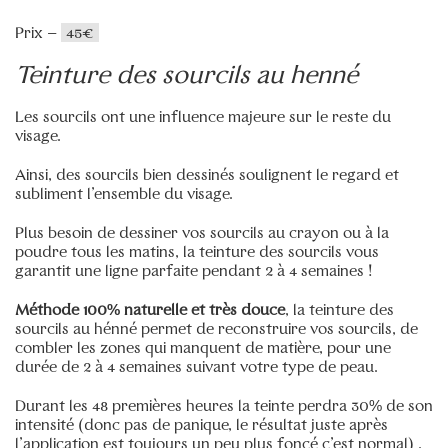
Teinture des sourcils bio au henné
–
45€
Prix –
45€
Teinture des sourcils classique
–
30€
Teinture des sourcils au henné
Entretien des sourcils à la pince
–
15€
Entretien des sourcils à la cire
–
15€
Les sourcils ont une influence majeure sur le reste du
visage.
Entretien des sourcils pour homme
–
15€
Microblading des sourcils avec retouche comprise
Ainsi, des sourcils bien dessinés soulignent le regard et
–
250€
subliment l’ensemble du visage.
Retouche microblading des sourcils
–
170€
Plus besoin de dessiner vos sourcils au crayon ou à la
Manucure express sans vernis
–
25€
poudre tous les matins, la teinture des sourcils vous
garantit une ligne parfaite pendant 2 à 4 semaines !
Manucure russe au vernis simple
–
45€
Manucure russe au vernis semi-permanent
–
Méthode 100% naturelle et très douce
, la teinture des
65€
sourcils au hénné permet de reconstruire vos sourcils, de
Manucure homme
–
35€
combler les zones qui manquent de matière, pour une
durée de 2 à 4 semaines suivant votre type de peau.
Manucure flash au vernis simple
–
35€
Manucure flash au semi-permanent
–
45€
Durant les 48 premières heures la teinte perdra 30% de son
intensité (donc pas de panique, le résultat juste après
Gel chablon (extensions des ongles) + vernis semi-
l’application est toujours un peu plus foncé c’est normal) .
permanent
–
85€