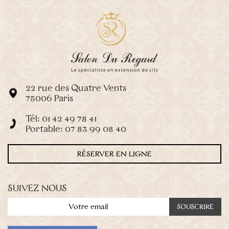
Suppléments: effet Kim
Kardashian/Eyeliner/Courbure L
–
20€
Beauté des pieds express vernis classique (juste les
orteils)
–
35€
Pédicure russe vernis classique+ nettoyer les talons
–
60€
Manucure classique au vernis semi-permanent
–
45€
22 rue des Quatre Vents
Manucure classique au vernis simple
–
35€
75006 Paris
Nail art sur 10 ongles
–
25€
Tél: 01 42 49 78 41
Nail art sur un ongle
–
3€
Portable: 07 83 99 08 40
Dépose semi-permanent (extérieur)
–
15€
RÉSERVER EN LIGNE
Remplissage extérieur (par un autre Masterlash) -
Supplément
–
15€
Démaquillage+Nettoyage au shampooing
–
10€
SUIVEZ NOUS
Pédicure russe vernis simple (juste les orteils)
–
50€
Pédicure russe au vernis semi-permanent +
nettoyage des talons podo-disk
–
70€