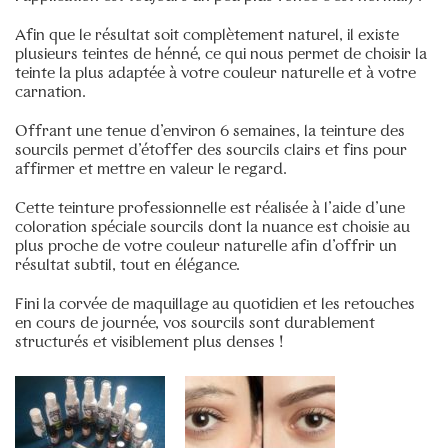
Remplissage des ongles (gel)
–
75€
Afin que le résultat soit complètement naturel, il existe
plusieurs teintes de hénné, ce qui nous permet de choisir la
réparation ongle cassé
–
6€
teinte la plus adaptée à votre couleur naturelle et à votre
Dépose gel ou résine
–
30€
carnation.
Beauté des pieds express au vernis semi-permanent
Offrant une tenue d’environ 6 semaines, la teinture des
(les orteils)
–
45€
sourcils permet d’étoffer des sourcils clairs et fins pour
Beauté des pieds express sans vernis (juste les
affirmer et mettre en valeur le regard.
orteils)
–
25€
Pédicure russe au vernis semi-permanent (juste les
Cette teinture professionnelle est réalisée à l’aide d’une
orteils)
–
55€
coloration spéciale sourcils dont la nuance est choisie au
plus proche de votre couleur naturelle afin d’offrir un
Pédicure russe a la machine podo-disk sans vernis
résultat subtil, tout en élégance.
–
55€
AQUARELLE LIPS
–
300€
Fini la corvée de maquillage au quotidien et les retouches
en cours de journée, vos sourcils sont durablement
RAS DE CILS
–
150€
structurés et visiblement plus denses !
RAS DE CILS
–
150€
Rehaussement sans teinture
–
70€
Consultation spécialiste
–
30€
Séance dé-tatouage sourcils
–
150€