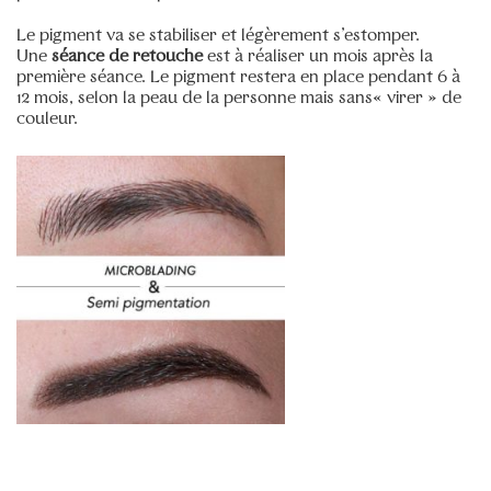
Remplissage des ongles (gel)
–
75€
Le pigment va se stabiliser et légèrement s’estomper.
Une
séance de retouche
est à réaliser un mois après la
réparation ongle cassé
–
6€
première séance. Le pigment restera en place pendant 6 à
Dépose gel ou résine
–
30€
12 mois, selon la peau de la personne mais sans« virer » de
couleur.
Beauté des pieds express au vernis semi-permanent
(les orteils)
–
45€
Beauté des pieds express sans vernis (juste les
orteils)
–
25€
Pédicure russe au vernis semi-permanent (juste les
orteils)
–
55€
Pédicure russe a la machine podo-disk sans vernis
–
55€
AQUARELLE LIPS
–
300€
RAS DE CILS
–
150€
RAS DE CILS
–
150€
Rehaussement sans teinture
–
70€
Consultation spécialiste
–
30€
Séance dé-tatouage sourcils
–
150€