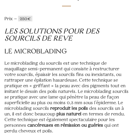
Teinture des sourcils bio au henné
–
45€
Teinture des sourcils classique
–
30€
Prix –
250€
Entretien des sourcils à la pince
–
15€
LES SOLUTIONS POUR DES
Entretien des sourcils à la cire
–
15€
SOURCILS DE REVE
Entretien des sourcils pour homme
–
15€
LE MICROBLADING
Microblading des sourcils avec retouche comprise
–
250€
Le microblading du sourcils est une technique de
Retouche microblading des sourcils
–
170€
maquillage semi-permanent qui consiste à restructurer
Manucure express sans vernis
–
25€
votre sourcils, épaissir les sourcils fins ou inexistants, ou
rattraper une épilation hasardeuse. Cette technique se
Manucure russe au vernis simple
–
45€
pratique en « griffant » la peau avec des pigments tout en
Manucure russe au vernis semi-permanent
–
imitant le dessin des poils naturels. Le microblading sourcils
65€
se pratique avec une lame qui pénètre la peau de façon
Manucure homme
–
35€
superficielle au plus ou moins 0,3 mm sous l’épiderme. Le
microblading sourcils
reproduit les poils
des sourcils un à
Manucure flash au vernis simple
–
35€
un, il est donc beaucoup
plus naturel
en termes de rendu.
Cette technique est également spectaculaire pour les
Manucure flash au semi-permanent
–
45€
personnes
cancéreuses en rémission ou guéries
qui ont
Gel chablon (extensions des ongles) + vernis semi-
perdu cheveux et poils.
permanent
–
85€