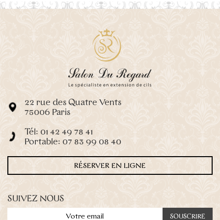
Aisselle
–
10€
Bras
–
20€
Demi-bras
–
12€
Jambes complètes
–
35€
Cuisses
–
20€
Ventre
–
15€
Dos
–
20€
22 rue des Quatre Vents
Maillot Classique
–
20€
75006 Paris
Maillot Intégral
–
40€
Tél: 01 42 49 78 41
Maillot Échancre
–
28€
Portable: 07 83 99 08 40
Lèvre supérieure
–
10€
RÉSERVER EN LIGNE
Joues
–
10€
Menton
–
5€
Manucure russe (sans vernis)
–
35€
SUIVEZ NOUS
French/Babyboomer
–
15€