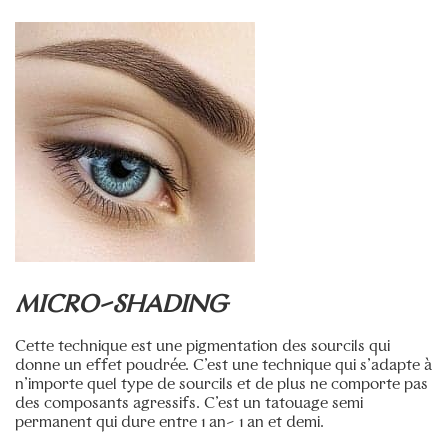
Teinture des sourcils bio au henné
–
45€
Teinture des sourcils classique
–
30€
Entretien des sourcils à la pince
–
15€
Entretien des sourcils à la cire
–
15€
Entretien des sourcils pour homme
–
15€
Microblading des sourcils avec retouche comprise
–
250€
Retouche microblading des sourcils
–
170€
Manucure express sans vernis
–
25€
Manucure russe au vernis simple
–
45€
MICRO-SHADING
Manucure russe au vernis semi-permanent
–
65€
Manucure homme
–
35€
Cette technique est une pigmentation des sourcils qui
donne un effet poudrée. C’est une technique qui s’adapte à
Manucure flash au vernis simple
–
35€
n’importe quel type de sourcils et de plus ne comporte pas
des composants agressifs. C’est un tatouage semi
Manucure flash au semi-permanent
–
45€
permanent qui dure entre 1 an- 1 an et demi.
Gel chablon (extensions des ongles) + vernis semi-
permanent
–
85€