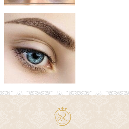
Aisselle
–
10€
Bras
–
20€
Demi-bras
–
12€
Jambes complètes
–
35€
Cuisses
–
20€
Ventre
–
15€
Dos
–
20€
Maillot Classique
–
20€
Maillot Intégral
–
40€
Maillot Échancre
–
28€
Lèvre supérieure
–
10€
Joues
–
10€
Menton
–
5€
Manucure russe (sans vernis)
–
35€
French/Babyboomer
–
15€