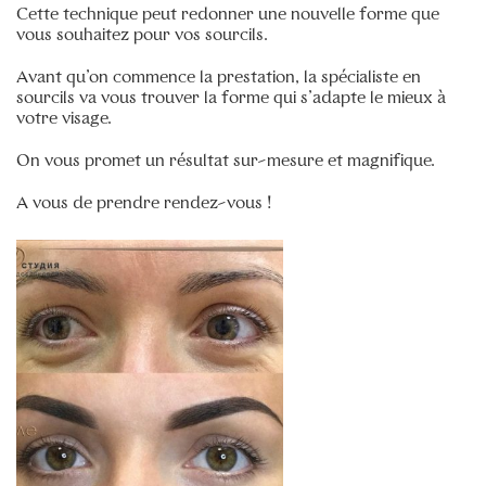
Cette technique peut redonner une nouvelle forme que
Remplissage des ongles (gel)
–
75€
vous souhaitez pour vos sourcils.
réparation ongle cassé
–
6€
Avant qu’on commence la prestation, la spécialiste en
Dépose gel ou résine
–
30€
sourcils va vous trouver la forme qui s’adapte le mieux à
votre visage.
Beauté des pieds express au vernis semi-permanent
(les orteils)
–
45€
On vous promet un résultat sur-mesure et magnifique.
Beauté des pieds express sans vernis (juste les
orteils)
–
25€
A vous de prendre rendez-vous !
Pédicure russe au vernis semi-permanent (juste les
orteils)
–
55€
Pédicure russe a la machine podo-disk sans vernis
–
55€
AQUARELLE LIPS
–
300€
RAS DE CILS
–
150€
RAS DE CILS
–
150€
Rehaussement sans teinture
–
70€
Consultation spécialiste
–
30€
Séance dé-tatouage sourcils
–
150€